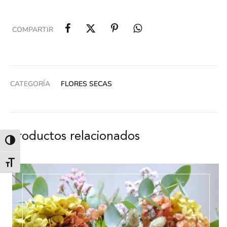
COMPARTIR
CATEGORÍA
FLORES SECAS
Productos relacionados
Alternar alto contraste
Alternar tamaño de letra