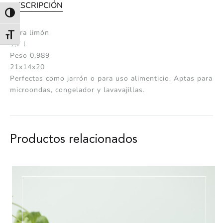
DESCRIPCIÓN
Alternar alto contraste
Jarra limón
Alternar tamaño de letra
1,7 l
Peso 0,989
21x14x20
Perfectas como jarrón o para uso alimenticio. Aptas para
microondas, congelador y lavavajillas.
Productos relacionados