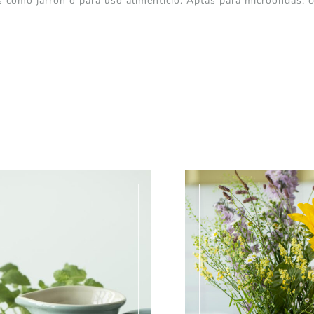
s como jarrón o para uso alimenticio. Aptas para microondas, co