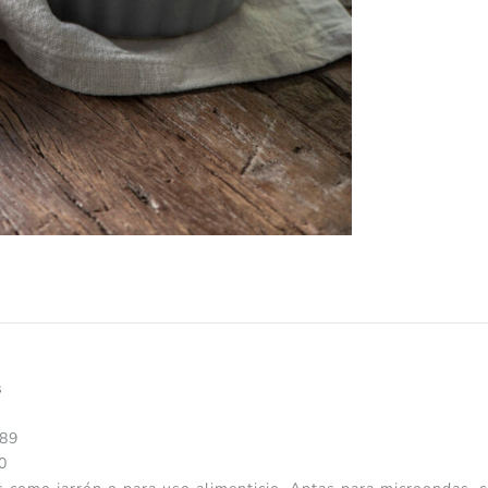
s
989
0